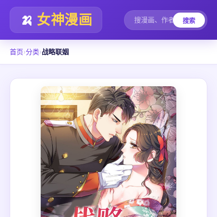
🍌
女神漫画
搜索
首页
›
分类
›
战略联姻