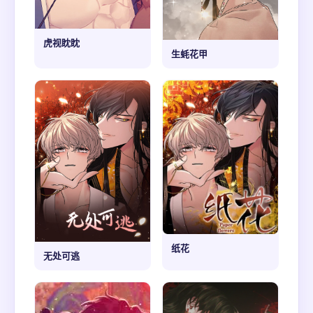
虎视眈眈
生蚝花甲
纸花
无处可逃