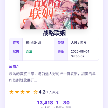
战略联姻
作者
RNM&Nall
类型
古风 / 恋爱
状态
连载
更新
2026-08-04
04:30:02
📖 简介
没落的贵族世家，与前途大好的准士官联姻，甜美的幕
府歌剧就此展开...
★★★★ ☆
4.2
(1 人评分)
13,418
1
30
🔥 人气
⭐ 推荐
📖 章节