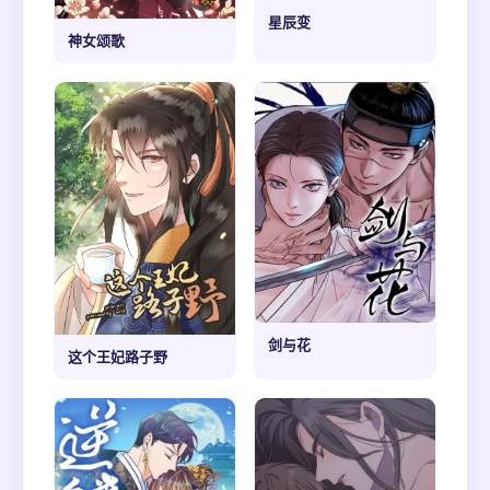
星辰变
神女颂歌
剑与花
这个王妃路子野