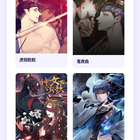
虎视眈眈
鬼夜曲