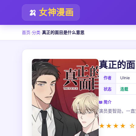
🍌
女神漫画
首页
›
分类
›
真正的面目是什么意思
真正的面
作者
UInie
状态
连载
📖 简介
演员姜智勋，一直
★★★★ ☆