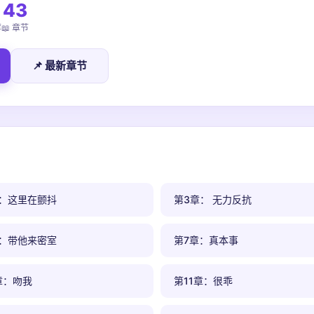
43
荐
📖 章节
📌 最新章节
章：这里在颤抖
第3章： 无力反抗
章：带他来密室
第7章：真本事
章：吻我
第11章：很乖