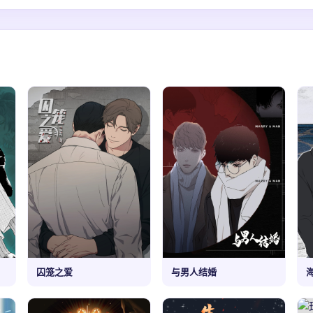
囚笼之爱
与男人结婚