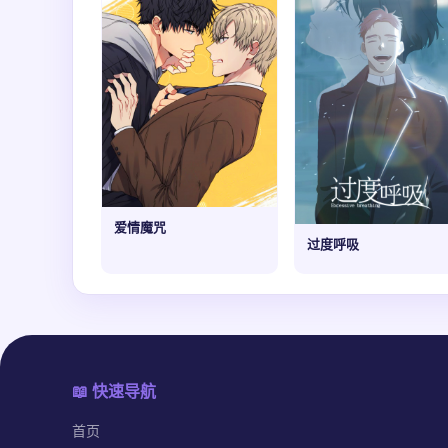
爱情魔咒
过度呼吸
📖 快速导航
首页