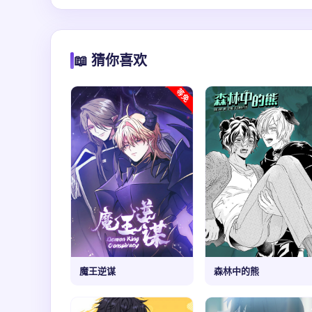
📖 猜你喜欢
魔王逆谋
森林中的熊