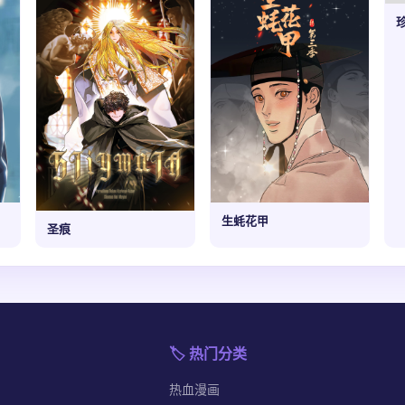
生蚝花甲
圣痕
🏷️ 热门分类
热血漫画