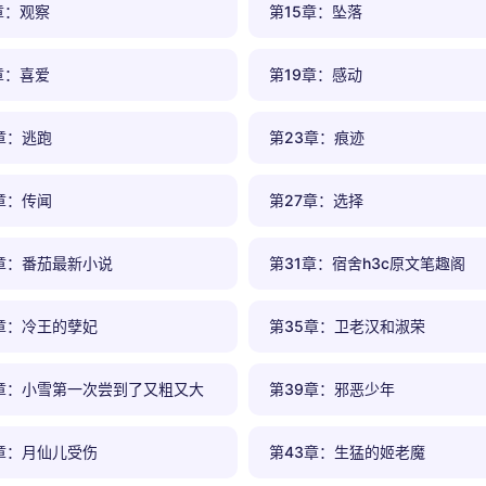
章：观察
第15章：坠落
章：喜爱
第19章：感动
章：逃跑
第23章：痕迹
章：传闻
第27章：选择
章：番茄最新小说
第31章：宿舍h3c原文笔趣阁
章：冷王的孽妃
第35章：卫老汉和淑荣
8章：小雪第一次尝到了又粗又大
第39章：邪恶少年
章：月仙儿受伤
第43章：生猛的姬老魔