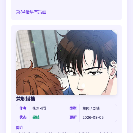
态度令人尴尬无比，于是在回家途中遇到的二人一时冲
动便一起去喝了酒...当瑞振中酒醉中醒来的时候，睁开
第34话早有策画
眼睛看到的第一个景象却是在河一边喊着自已的名字一
边行不可描述之事！
兼职搭档
作者
热烈引导
类型
校园 / 剧情
状态
完结
更新
2026-08-05
简介