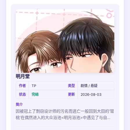
负罪感缠身,都智赫也感受到了时雨对自己强烈的吸引力
这三人的关系也渐渐走向了崩溃的边缘…!为了拯救自己
因为坏人的背叛而被毁掉的人生才开始的复仇.他
明月堂
作者
TP
类型
剧情 / 悬疑
状态
完结
更新
2026-08-03
简介
因被冠上了剽窃设计师的污名而逃亡一般回到大田的‘彗
桃’在偶然进入的大众浴池<明月浴池>中遇见了与自己
的理想型完美重合的浴池老板‘玧济’.可是玧济却意外地