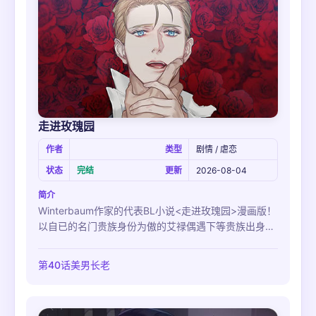
走进玫瑰园
作者
类型
剧情 / 虐恋
状态
完结
更新
2026-08-04
简介
Winterbaum作家的代表BL小说<走进玫瑰园>漫画版！
以自已的名门贵族身份为傲的艾禄偶遇下等贵族出身的
克洛夫并对他一见钟情。艾禄不在乎身份差距、不在乎
财力、甚至不在乎克洛夫与自已同为alpha的禁忌主动
第40话美男长老
去接近他，可他却无视了这一切，与另外一个omega结
婚了。于是被嫉妒冲昏了头脑的艾禄犯下了可怕的罪
孽，而得知真相的克洛夫也毫不手软地向他实施了报