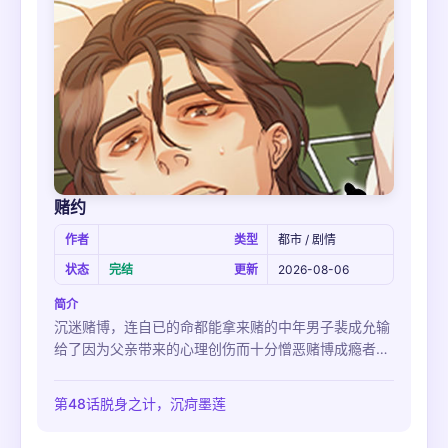
赌约
作者
类型
都市 / 剧情
状态
完结
更新
2026-08-06
简介
沉迷赌博，连自已的命都能拿来赌的中年男子裴成允输
给了因为父亲带来的心理创伤而十分憎恶赌博成瘾者的
赌徒刘亦延。“裴成允，要是敢咬我，我就杀了你。”一
时冲动，赌赢了裴成允并把他带回家里的亦延，彻底让
第48话脱身之计，沉疴墨莲
成允明白了赌命是什么意思..