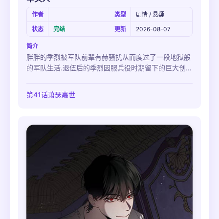
作者
类型
剧情 / 悬疑
状态
完结
更新
2026-08-07
简介
胖胖的季烈被军队前辈有赫骚扰从而度过了一段地狱般
的军队生活.退伍后的季烈因服兵役时期留下的巨大创伤
连日常生活都无法正常进行,在网上招聘新员工的广告上
看到了一张熟悉的面孔.这个人正是毁了自己生活的有赫
第41话萧瑟嘉世
看到他幸福生活的样子季烈下定决定要报仇.那天之后季
烈便开始了一系列绑架他的计划…