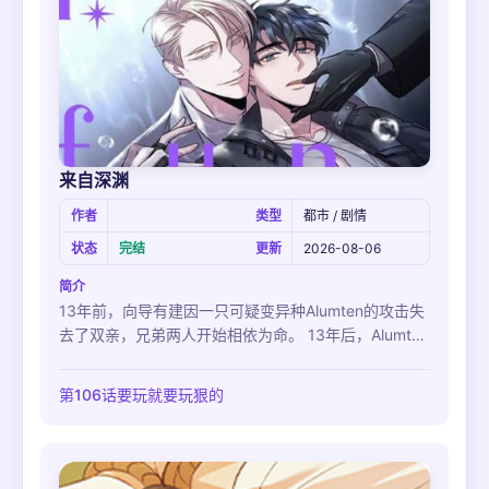
来自深渊
作者
类型
都市 / 剧情
状态
完结
更新
2026-08-06
简介
13年前，向导有建因一只可疑变异种Alumten的攻击失
去了双亲，兄弟两人开始相依为命。 13年后，Alumten
再次出现，他面临即将失去哥哥的危机... 已经走投无路
的有建，唯一的选择就只有S级猎人禹信济的提议。 “成
第106话要玩就要玩狠的
为EREWHOM的向导并服从我的命令。 无论什么事情
都愿意忍受。 并且，要跟着我进入门内。”