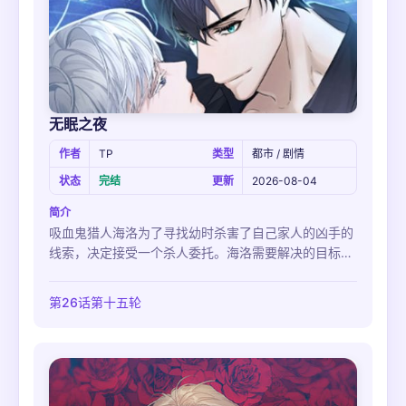
无眠之夜
作者
TP
类型
都市 / 剧情
状态
完结
更新
2026-08-04
简介
吸血鬼猎人海洛为了寻找幼时杀害了自己家人的凶手的
线索，决定接受一个杀人委托。海洛需要解决的目标，
就是黎贝拉集团的首脑，海莱伊斯。进入了政界和背后
世界的巨大势力-海莱伊斯所在集团的海洛，成功成为
第26话第十五轮
了他的随行秘书。但是，海洛渐渐开始对海莱伊斯，这
个总是特别对待自己的人产生了感情...爱上一个自己必
须杀死的人，海洛未来的命运将会是如何？！