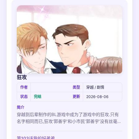
狂攻
作者
类型
穿越 / 剧情
状态
完结
更新
2026-08-06
简介
穿越到后辈制作的BL游戏中成为了游戏中的狂攻.只有
名字相同而已,狂攻‘郭善宇’和小市民‘郭善宇’没有丝毫的
共同点.没有生活痕迹的房子,只有洋酒的冰箱.
第103话我的好弟弟