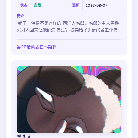
状态
连载
更新
2026-08-07
简介
“错了，伟嘉不是这样的”西洋大宅邸，宅邸的主人男爵
买男人回来让他们演‘伟嘉’。被卖给了男爵的第五个伟
嘉-凯宁，他必须在男爵的执拗与疯狂中活下来才行。
第29话离去普林斯顿
羊头人