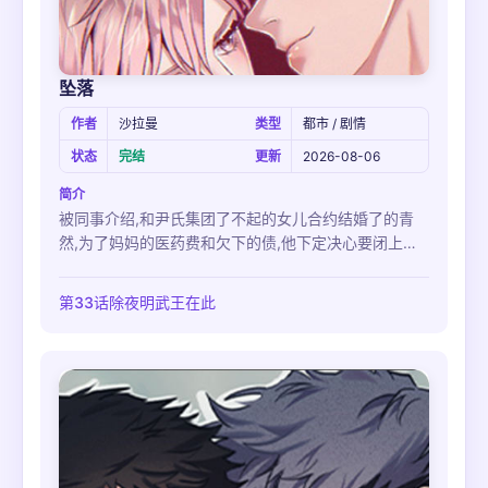
坠落
作者
沙拉曼
类型
都市 / 剧情
状态
完结
更新
2026-08-06
简介
被同事介绍,和尹氏集团了不起的女儿合约结婚了的青
然,为了妈妈的医药费和欠下的债,他下定决心要闭上眼
睛过几年橱窗夫妻的生活.婚礼当天却与曾是高中前后辈
的度音以姐夫-小舅子的身份再会了,突然度音说自己手
第33话除夜明武王在此
里有足以让他的婚礼取消的他过去把柄的证据…‘要是我
早点知道他就是我的小舅子…!’