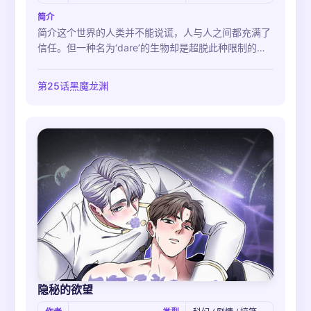
简介
简介这个世界的人类并不能说谎，人与人之间都充满了
信任。但一种名为‘dare’的生物却是超脱此种限制的存
在。Dare既能说真话，也能说假话。对世间万物提不起
一丝兴趣的世继便是其中的一员。可不巧的是，世继的
第25话黑魔龙渊
作弊行径刚好被班长真率逮了个正着。真率向世继提了
个条件，世继究竟是否会答应他呢？
隐秘的欲望