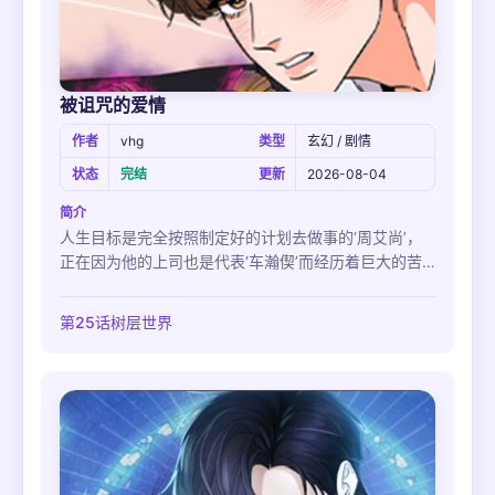
被诅咒的爱情
作者
vhg
类型
玄幻 / 剧情
状态
完结
更新
2026-08-04
简介
人生目标是完全按照制定好的计划去做事的‘周艾尚’，
正在因为他的上司也是代表‘车瀚偰’而经历着巨大的苦
难。瀚偰总是故意找艾尚的茬，但艾尚却从不屈服，完
美解决每一次被摆在他面前的难题。和往常一样完成瀚
第25话树层世界
偰的要求后下班的艾尚，突然捡到了一个诅咒人偶。艾
尚为了泄愤，便对着人偶诅咒瀚偰，不曾想晚上他居然
就做了一个和瀚偰在一起的奇怪的梦...！