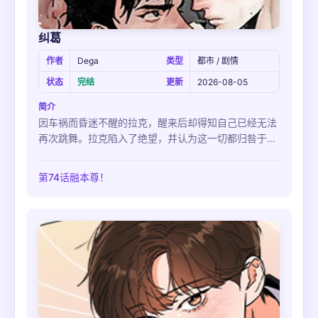
纠葛
作者
Dega
类型
都市 / 剧情
状态
完结
更新
2026-08-05
简介
因车祸而昏迷不醒的拉克，醒来后却得知自己已经无法
再次跳舞。拉克陷入了绝望，并认为这一切都归咎于萨
丁的失误，对他十分痛恨。接着他离开了他跳舞的学
院，开始了新的生活。多年后，前男友找上门来……什
第74话融本尊！
么？事故的发生不是因为萨丁？