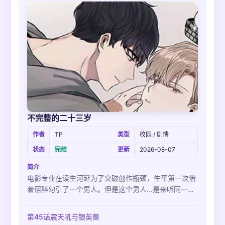
不完整的二十三岁
作者
TP
类型
校园 / 剧情
状态
完结
更新
2026-08-07
简介
电影专业在读生河延为了突破创作瓶颈，生平第一次借
着宿醉勾引了一个男人。但是这个男人...是来听同一门
课，曾经有过一段不好的过去的高中同学‘时贤’？！虽
然河延不断表明自己对时贤的厌恶，但时贤还是主动接
第45话震天吼与银英兽
近，甚至还帮河延一起拍电影....