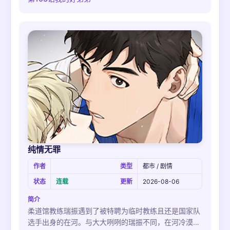
纯情无罪
作者
类型
都市 / 剧情
状态
连载
更新
2026-08-06
简介
柔道馆教练瑞振遇到了被特聘为临时教练且还是国家队
选手出身的在河。与大大咧咧的瑞振不同，在河冷漠的