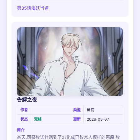
教官的身份开启了新生活.虽然安静却严格对待士兵的他
第35话海妖当道
令士兵们既感到十分尊敬同时也十分有距离感.这之中有
一个并没有十分亮眼但却也经常会吸引人视线的龙族士
兵若鹬.第一次见面只是偶然,但随着之后一次次的相遇
两人的关系也渐渐拉近.作为教官和士兵的两人的关系从
一起散
告解之夜
作者
类型
剧情
状态
完结
更新
2026-08-07
简介
某天,司祭埃诺什遇到了幻化成已故恋人模样的恶魔.埃