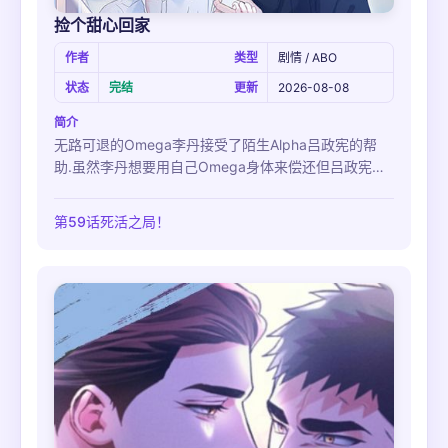
捡个甜心回家
作者
类型
剧情 / ABO
状态
完结
更新
2026-08-08
简介
无路可退的Omega李丹接受了陌生Alpha吕政宪的帮
助.虽然李丹想要用自己Omega身体来偿还但吕政宪果
断的拒绝了.李丹一边怀疑这吕政宪温柔的好意和亲切,
但是一边也想要相信他而慢慢敞开了心扉….被世界所抛
第59话死活之局！
弃而受伤的李丹还有照顾他给他提供了居所的吕政宪的
故事.