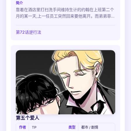
简介
靠着在酒店里打扫洗手间维持生计的约翰在上班第二个
月的某一天,上一任员工突然回来要他离开。而弟弟菲利
普还在家里等待他带回去的自助餐剩饭。突然有一个男
子出现说约翰与自己认识的熟人十分相像因此提议要与
第72话逆行法
他一起工作。虽然他也担心会是诈骗,或者会陷入危险但
一个月五千美金的工资还是使他心动了。大到不可思议
的住宅,虽然真正的工作是在离那里很远的一个窝棚里做
一些杂事但他还是觉得很开心。当然,直到他遇到了迷路
的赫尔伯
第五个爱人
作者
TP
类型
都市 / 剧情