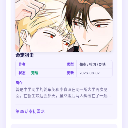
命定狙击
作者
类型
都市 / 校园 / 剧情
状态
完结
更新
2026-08-07
简介
曾是中学同学的姜车英和李赛汉在同一所大学再次见
面。在新生欢迎会那天，虽然酒后两人纠缠在了一起，
发展成类似x伙伴的关系，但仅用这一词语来解释两人
的关系，感觉却有点微妙…“我要疯了，因为你，我都不
第39话泰初雷龙
知道我在干什么。”“那就继续亲热直到疯狂，好吗？”从
一开始就错位的两人的关系，谁会先说出真心话呢？