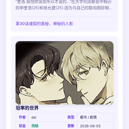
“奎浩.我怕你误会所以才说的…”在大学社团聚会中相识
的申奎浩(25)和徐允建(25).因为与自己的取向刚好相符
的外貌,还有面对无礼的前辈堂堂正正对抗的样子申奎浩
对允建产生了好感及怜悯.因此为了保护他不被社团的一
第30话魂契的奥秘，神秘的人影
些老古板针对奎浩也算十分努力,但不知道为何允建似乎
对他产生了误会…某一天,天使一般的允建突然说出了令
人十分慌张的话?“你不是我喜欢的类型.所以…你不要再
耍这种花招了.”像晴天霹雳一样的话还有
坦率的世界
作者
dst
类型
都市 / 剧情
状态
完结
更新
2026-08-05