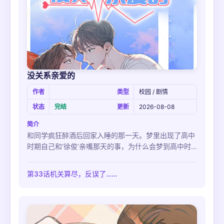
没关系亲爱的
作者
类型
校园 / 剧情
状态
完结
更新
2026-08-08
简介
和同学疯狂醉酒后回家入睡的那一天。梦里出现了高中
时期自己和‘徐俊’亲嘴那天的事，为什么会梦到高中时
期一不小心犯下的那次‘错误’呢？觉得自己可能已经太
久没恋爱了的‘多云’，不久就在课室碰到了让他有些尴
第33话机关算尽，反误了……
尬的‘徐俊’。而平时不一样，最近总是跑来找自己的徐
俊让他觉得莫名有些心虚，质问徐俊自己到底做错了什
么，而他得到的答案却是你亲我了。一直以来的朋友为
什么会突然这么做，又为什么要突然对多云步步紧逼？