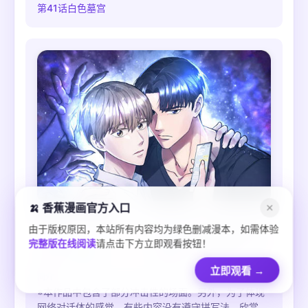
一直主动接近彗桃,终于两人趁着酒意度过了第一个夜
第41话白色墓宫
晚…
🍌 香蕉漫画官方入口
已故恋人的邮件
✕
由于版权原因，本站所有内容均为绿色删减漫本，如需体验
作者
类型
都市 / 剧情 / 悬疑
完整版在线阅读
请点击下方立即观看按钮！
状态
完结
更新
2026-08-03
立即观看
→
简介
※本作品中包含了部分冲击性的场面。另外，为了体现
网络对话体的感觉，有些内容没有遵守拼写法。欣赏作