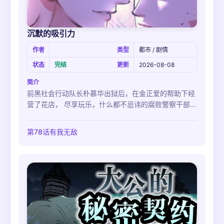
沉默的吸引力
作者
类型
都市 / 剧情
状态
完结
更新
2026-08-08
简介
前黑社会行动队长朴慕华出狱后，在金正爱的帮助下经
营了花店， 尽享玩乐，什么都不忌讳的腐败警察干部金
乐园为了调查“东方PK”事件，去找了正在进行保护监察
的朴慕华。 但是，朴慕华依旧紧咬牙关闭口不言，不顺
第78话有我无敌
心的金乐园压着慕华对其施暴，但是对自己的暴力也一
直保持沉默的慕华的样子，使得乐园渐渐迷失...