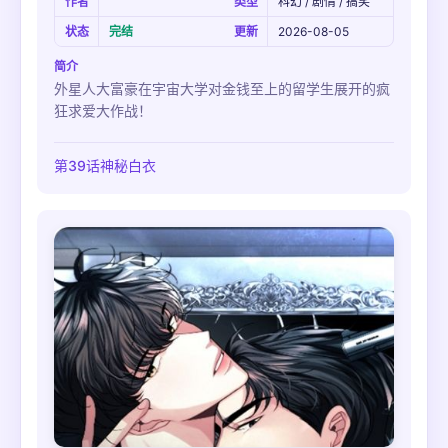
作者
类型
科幻 / 剧情 / 搞笑
状态
完结
更新
2026-08-05
简介
外星人大富豪在宇宙大学对金钱至上的留学生展开的疯
狂求爱大作战！
第39话神秘白衣