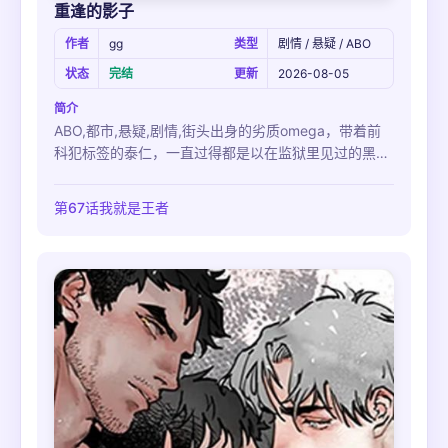
重逢的影子
作者
gg
类型
剧情 / 悬疑 / ABO
状态
完结
更新
2026-08-05
简介
ABO,都市,悬疑,剧情,街头出身的劣质omega，带着前
科犯标签的泰仁，一直过得都是以在监狱里见过的黑帮
和范宰为中心的被动人生。 有一天，偶然成为杀人案目
击者的泰仁遇到了负责这个案子的检察官端宇，并因为
第67话我就是王者
从他身上散发出来的压倒性信息素而导致昏迷。 端宇对
看起来精神状态很不对的泰仁施以好意，而这也在泰仁
的人生里留下了深深的印记…黑帮和检察官，街头出身
和劣质omega前科犯。 他究竟能否摆脱这不幸的枷