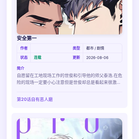
安全第一
作者
类型
都市 / 剧情
状态
连载
更新
2026-08-06
简介
自愿留在工地现场工作的世俊和引导他的师父泰浩.在危
险的现场一定要小心注意但是世俊却总是看起来很激动
所以令人感到不安.而且还一直闻来闻去的的偷偷靠近世
俊更让世俊感到有负担,难道…他都发现了故意这样的
第20话自有恶人磨
吗..?“不过哥..你是fq期了吗?”