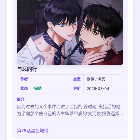
复。艾禄起初还曾尝试过挣扎抵抗，但后来也渐
与恶同行
作者
类型
剧情 / 虐恋
状态
完结
更新
2026-08-04
简介
因为过去的某个事件而进了监狱的‘姜时雨’.出狱后的他
为了向那个使自己的人生坠落谷底的‘姜河俊’报仇选择
了与‘都智赫’联手.姜时雨的目的只有一个.‘让姜河俊也同
样的感受到自己的心情’但是姜时雨越想要憎恨姜河俊就
第78话黑色地带
越会被自己曾喜欢过他的过去纠缠每一天都被自愧感和