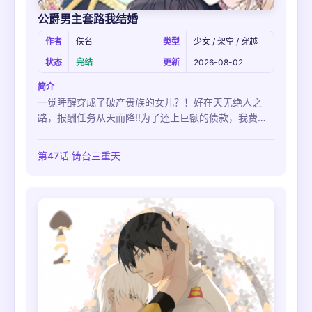
公爵男主套路我结婚
作者
佚名
类型
少女 / 架空 / 穿越
状态
完结
更新
2026-08-02
简介
一觉睡醒穿成了破产贵族的女儿？！好在天无绝人之
路，报酬任务从天而降!!为了还上巨额的债款，我费劲
心思找到了公爵家走失的侄子,他一觉睡醒居然喊了我声
“妈妈”?!失去记忆的孩子如此惹人怜爱，可为什么这孩
第47话 铸台三重天
子