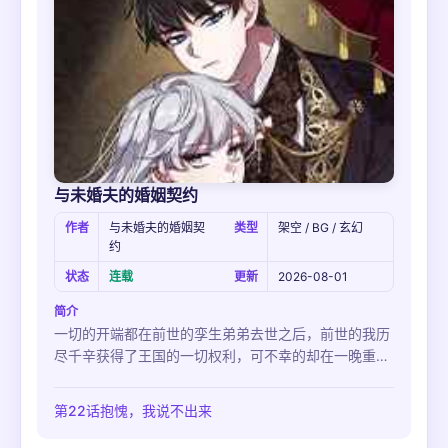
与未婚夫的婚姻契约
作者
与未婚夫的婚姻契
类型
架空 / BG / 玄幻
约
状态
连载
更新
2026-08-01
简介
一切的开端都在前世的孪生弟弟去世之后，前世的我历
尽千辛获得了王国的一切权利，可不幸的却在一晚重生
回到了10岁的过去。弟弟在那个暴雨天存活了下来，身
为男主的他向我抛下橄榄珠，一场以交易为开端的订婚
第22话抱愧，我说不出来
就此开始。重生的这一世，家族的爵位我也绝对不会放
手！