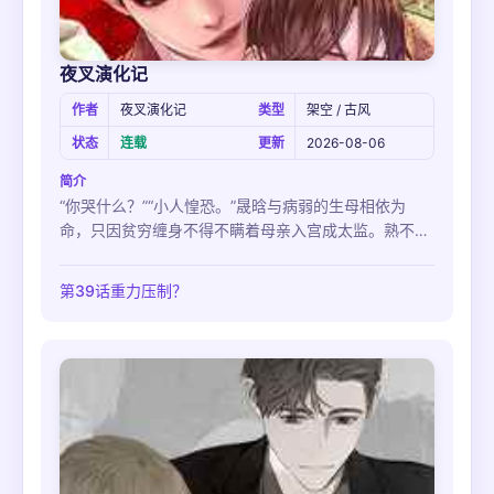
夜叉演化记
作者
夜叉演化记
类型
架空 / 古风
状态
连载
更新
2026-08-06
简介
“你哭什么？”“小人惶恐。”晟晗与病弱的生母相依为
命，只因贫穷缠身不得不瞒着母亲入宫成太监。熟不
知，当今盛世，世子即位，而这位皇帝残暴的执政统治
让满朝文武官员所畏惧。此时入宫的晟晗不幸被这位皇
第39话重力压制？
帝看上，逃跑无门，只得成为了他的玩物……这成为了
宫内的一场变数——