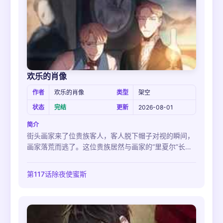
欢乐的肖像
作者
欢乐的肖像
类型
架空
状态
完结
更新
2026-08-01
简介
街头画家来了位贵族客人，客人脱下帽子对视的瞬间，
画家落荒而逃了。这位贵族居然与画家的“里夏尔”长得
一模一样。到底发生了什么？在过去的记忆和现在的情
形之间，虚实交错的故事开始了……
第117话除夜使蜜斯