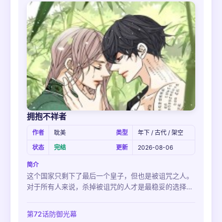
拥抱不祥者
作者
耽美
类型
年下 / 古代 / 架空
状态
完结
更新
2026-08-06
简介
这个国家只剩下了最后一个皇子，但也是被诅咒之人。
对于所有人来说，杀掉被诅咒的人才是最稳妥的选择，
一个又一个监视者来到了皇子身边。看着本该是无上尊
贵的人，过得孤独又坎坷。被送来监视皇子的他，哪怕
第72话防御光幕
第一次见面就受伤，仍然忍不住动恻隐之心。一次心