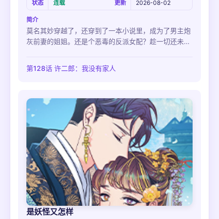
状态
连载
更新
2026-08-02
简介
莫名其妙穿越了，还穿到了一本小说里，成为了男主炮
灰前妻的姐姐。还是个恶毒的反派女配？趁一切还未发
生，一定要让可爱的妹妹逃离男主的魔抓，千万不能成
为男主和女主相爱的绊脚石。
第128话 许二郎：我没有家人
是妖怪又怎样