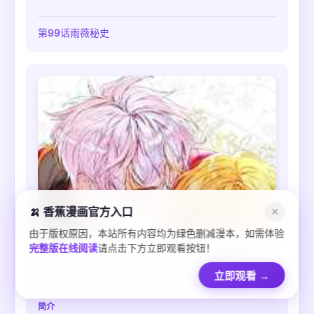
瓜围观者，从不被殃及池鱼，能够全身而退。直到那个
有着盛世美颜，传说危险又神秘的大公爵从战场回到了
第99话雨薇秘史
王都……
🍌 香蕉漫画官方入口
✕
由于版权原因，本站所有内容均为绿色删减漫本，如需体验
秘密小姐
完整版在线阅读
请点击下方立即观看按钮！
作者
秘密小姐
类型
BG / 架空 / 穿越
立即观看
→
状态
连载
更新
2026-08-01
简介