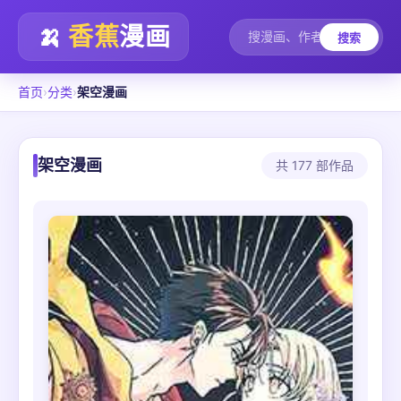
🍌
香蕉
漫画
搜索
首页
›
分类
›
架空漫画
架空漫画
共 177 部作品