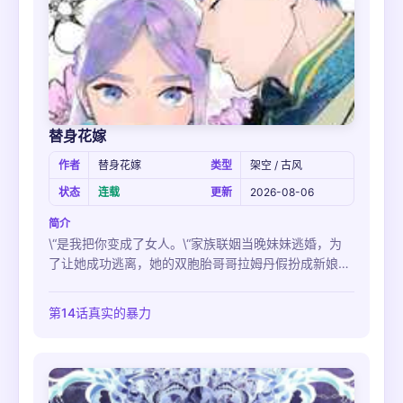
替身花嫁
作者
替身花嫁
类型
架空 / 古风
状态
连载
更新
2026-08-06
简介
\“是我把你变成了女人。\“家族联姻当晚妹妹逃婚，为
了让她成功逃离，她的双胞胎哥哥拉姆丹假扮成新娘与
联姻对象度过新婚之夜。本以为会就此暴露，却没想到
他早已知道真相?!伴随着他的溺爱，我甘愿落入了他圈
第14话真实的暴力
套中。