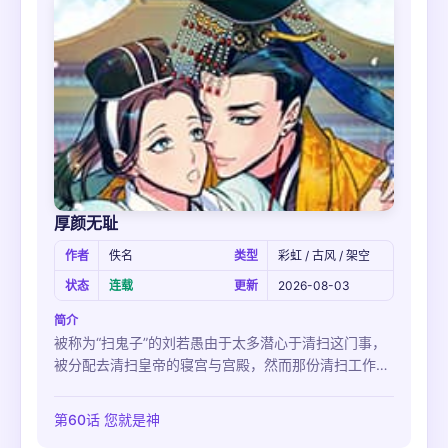
厚颜无耻
作者
佚名
类型
彩虹 / 古风 / 架空
状态
连载
更新
2026-08-03
简介
被称为“扫鬼子”的刘若愚由于太多潜心于清扫这门事，
被分配去清扫皇帝的寝宫与宫殿，然而那份清扫工作在
另一种层面上来说，并没有他想象中的简单??
第60话 您就是神