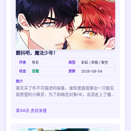
颤抖吧，魔法少年！
作者
佚名
类型
彩虹 / 异能 / 架空
状态
连载
更新
2026-08-04
简介
某天买了件不可描述的装备，谁知里面竟窜出一只能实
现愿望的小精灵，为了和暗恋对象HE，含泪走上了魔法
少年的心酸之路.。
第34话 虎叔来援