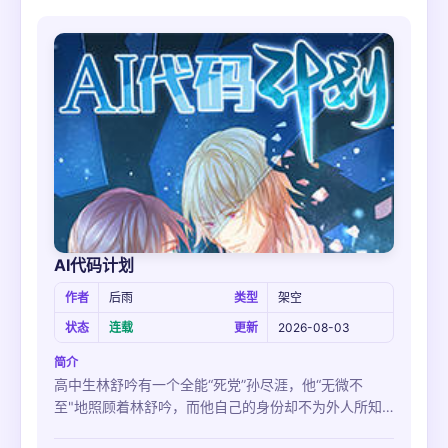
AI代码计划
作者
后雨
类型
架空
状态
连载
更新
2026-08-03
简介
高中生林舒吟有一个全能“死党”孙尽涯，他“无微不
至"地照顾着林舒吟，而他自己的身份却不为外人所知
晓：自己是”vr“项目的第一个试验品，而为自己取这个