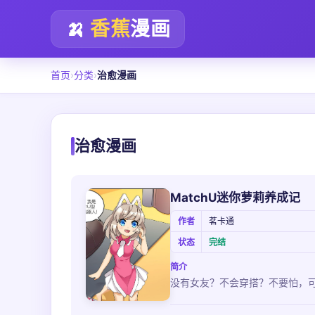
🍌
香蕉
漫画
首页
›
分类
›
治愈漫画
治愈漫画
MatchU迷你萝莉养成记
作者
茗卡通
状态
完结
简介
没有女友？不会穿搭？不要怕，可