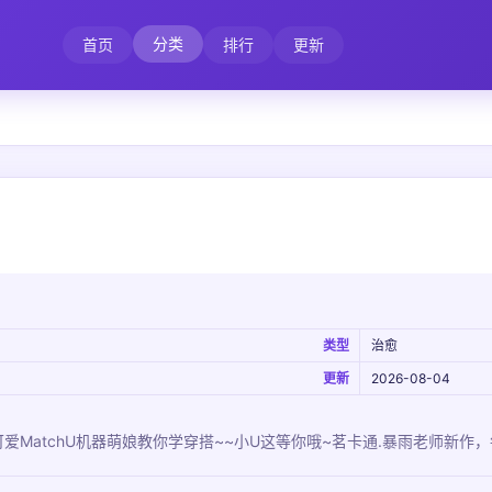
分类
首页
排行
更新
类型
治愈
更新
2026-08-04
爱MatchU机器萌娘教你学穿搭~~小U这等你哦~茗卡通.暴雨老师新