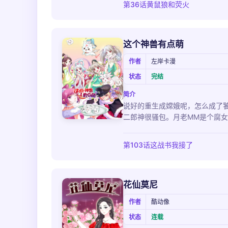
第36话黄鼠狼和荧火
这个神兽有点萌
作者
左岸卡漫
状态
完结
简介
说好的重生成嫦娥呢，怎么成了
二郎神很骚包。月老MM是个腐
第103话这战书我接了
花仙莫尼
作者
酷动像
状态
连载