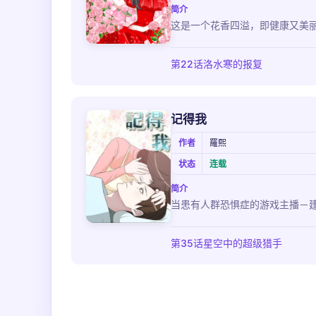
简介
这是一个花香四溢，即健康又美丽
第22话洛水寒的报复
记得我
作者
羅熙
状态
连载
简介
当患有人群恐惧症的游戏主播－建
第35话星空中的超级猎手