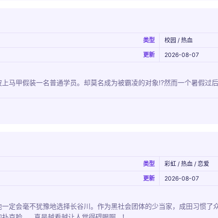
类型
校园 / 热血
更新
2026-08-07
上马甲假装一名普通学员。却莫名成为被霸凌的对象!?然而一个暑假过后..
类型
彩虹 / 热血 / 恋爱
更新
2026-08-07
他一定会毫不犹豫地选择长谷川。作为黑社会团体的少当家，成田习惯了
扑克脸……真是越看越让人觉得碍眼啊...！