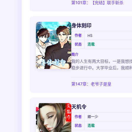
第101章：【完结】联手斩杀
身体刻印
作者
HS
状态
连载
简介
我的人生有两大目标，一是我想
稳步进行中。大学毕业后，我顺利
第147章：老爷子是皇
天机令
作者
卿一少
状态
连载