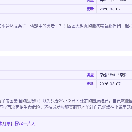
类型
英雄 / 都市 / 热血
更新
2026-08-07
宮本竟然成為了「傳說中的勇者」？！區區大叔真的能夠帶著夥伴們一起
类型
穿越 / 热血 / 恋爱
更新
2026-08-07
为了帝国最强的魔法师！以为只要将小说导向既定的圆满结局，自己就能
，不仅再次面临生命危险，还得成功收服赛莉亚才能让自己继续在小说里活
求月票】撑起一片天