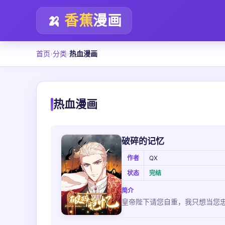
🍌
香蕉
漫画
首页
›
分类
›
热血漫画
热血漫画
破碎的记忆
作者
QX
状态
完结
简介
皇帝陛下请您自重，我只想当您