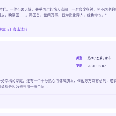
时代。一件石破天惊，关乎国运的惊天密闻。一对命途多舛，朝不虑夕的
去，晚潮回……。再回首，世间万事，皆为造化弄人，缘也命也。"
字章节】轰击法阵
类型
热血 / 恋爱 / 都市
更新
2026-08-07
十分幸福的家庭，还有一位十分热心的邻居朋友，但他万万没有想到，道
竟都是因为他与那一纸合同...