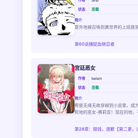
作者
佚名
状态
连载
简介
意外地被召喚到異世界的上班族
第60话捕捉血继忍者
宫廷恶女
作者
balain
状态
连载
简介
宥俊无缘无故穿越到小说里，成
死地的恶女-赛莉亚！现在的他
第28章：赔钱，道歉【第二更，