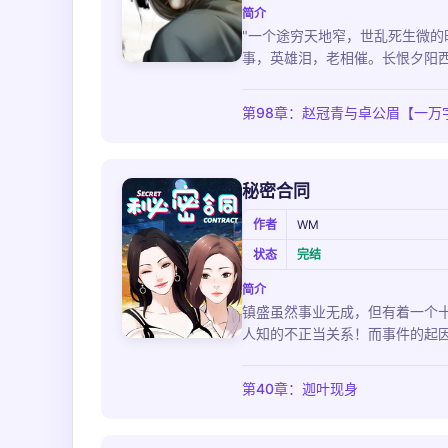
简介
"一个途穷天地窄，世乱死生微的
事，英雄泪，老相催。长恨夕阳西
第98章：赵冠青与卓公眉【一万
秘密合同
作者
WM
状态
完结
简介
镇盛虽然事业无成，但有着一个
人知的不正当关系！而事件的起因
第40章：迦叶现身