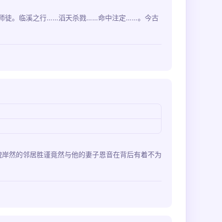
师徒。临溪之行……滔天杀戮……命中注定……。今古
貌岸然的邻居胜谨竟然与他的妻子恩音在背后有着不为