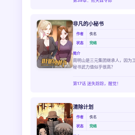
第39章：败天霖令郎
非凡的小秘书
作者
佚名
状态
完结
简介
周明山是三元集团继承人，因为
秘书武力值似乎很高？
第17话 迷失踪踪，醒觉！
清除计划
作者
佚名
状态
完结