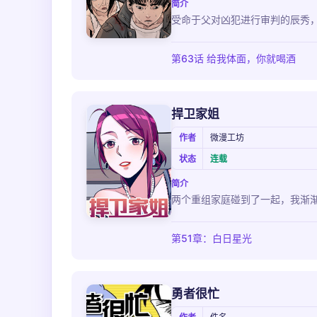
简介
受命于父对凶犯进行审判的辰秀
第63话 给我体面，你就喝酒
捍卫家姐
作者
微漫工坊
状态
连载
简介
两个重组家庭碰到了一起，我渐渐喜欢
第51章：白日星光
勇者很忙