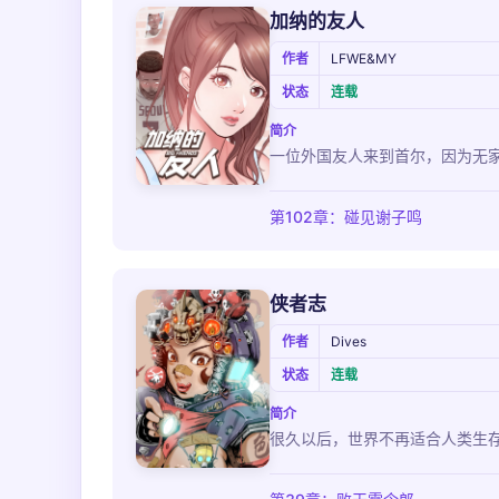
加纳的友人
作者
LFWE&MY
状态
连载
简介
一位外国友人来到首尔，因为无
第102章：碰见谢子鸣
侠者志
作者
Dives
状态
连载
简介
很久以后，世界不再适合人类生存