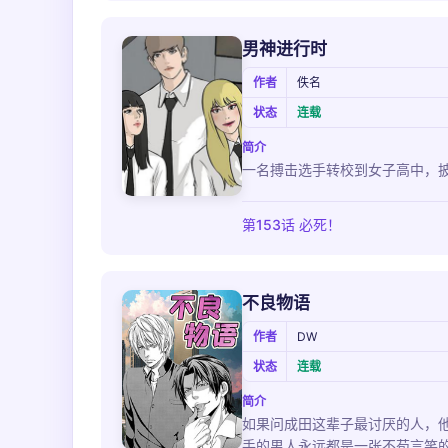
男神进行时
作者
佚名
状态
连载
简介
一名搏击选手转校到女子高中，披
第153话 必死！
不良物语
作者
DW
状态
连载
简介
如果问成田这辈子最讨厌的人，
手的男人永远都是一张不苟言笑的