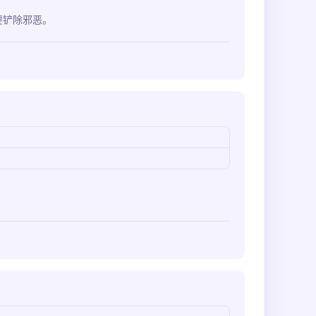
要铲除邪恶。